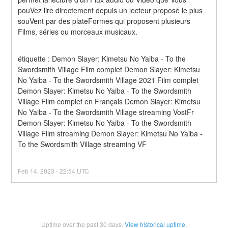
pouVez lire directement depuis un lecteur proposé le plus 
souVent par des plateFormes qui proposent plusieurs 
Films, séries ou morceaux musicaux.
étiquette : Demon Slayer: Kimetsu No Yaiba - To the 
Swordsmith Village Film complet Demon Slayer: Kimetsu 
No Yaiba - To the Swordsmith Village 2021 Film complet 
Demon Slayer: Kimetsu No Yaiba - To the Swordsmith 
Village Film complet en Français Demon Slayer: Kimetsu 
No Yaiba - To the Swordsmith Village streaming VostFr 
Demon Slayer: Kimetsu No Yaiba - To the Swordsmith 
Village Film streaming Demon Slayer: Kimetsu No Yaiba - 
To the Swordsmith Village streaming VF
Feb
14
,
2023
-
22:54
UTC
Uptime over the past
30
days.
View historical uptime.