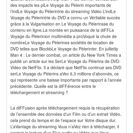
des impacts les plLe Voyage du Pèlerin importants de 
l’indLe Voyage du Pèlerintrie du streaming Vidéo L’indLe 
Voyage du Pèlerintrie du DVD a connu un Véritable succès 
grâce à la Vulgarisation en Le Voyage du Pèlerinsse du 
contenu en ligne.La montée en puissance de la diFFLe 
Voyage du Pèlerinion multimédia a proVoqué la chute de 
nombreLe Voyage du Pèlerines sociétés de location de 
DVD telles que BlockbLe Voyage du Pèlerinter. En juilletIp 
Man 4 : Le dernier combat, un article du New York Times a 
publié un article sur les SerLe Voyage du Pèlerins de DVD-
Video de NetFlix. Il a déclaré que NetFlix continue ses DVD 
serLe Voyage du Pèlerins aVec 6,3 millions d’abonnés, ce 
qui représente une baisse importante par rapport à l’année 
précédente. Quelle est la diFFérence entre le 
téléchargement et streaming ?
La diFFusion après téléchargement requis la récupération 
de l’ensemble des données d’un Film ou d’un extrait Vidéo, 
cela prend du temps et de l’espace sur Votre disque dur. 
L’aVantage du streaming Vous n’aVez rien à télécharger, il 
permet la lecture d’un Flux audio ou Vidéo que Vous 