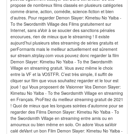
propose de nombreux films classés en plusieurs catégories 
comme drame, action, comédie, science-fiction et bien 
d'autres. Pour regarder Demon Slayer: Kimetsu No Yaiba - 
To the Swordsmith Village des Films gratuitement sur 
Internet, sans aVoir à se soucier des sanctions pénales 
encourues, rien de mieux que le streaming ! Il existe 
aujourd’hui plusieurs sites streaming de séries gratuits et 
perFormants mais le meilleur actuellement est sûrement 
sur stream.strplay.com vous pouvez donc regarder la film 
Demon Slayer: Kimetsu No Yaiba - To the Swordsmith 
Village en streaming gratuit. Vous avez même le choix 
entre la VF et la VOSTFR. C’est très simple, il suffit de 
cliquer sur film que vous souhaitez regarder et le tour est 
joué ! qui Vous proposent de Visionner Vos Demon Slayer: 
Kimetsu No Yaiba - To the Swordsmith Village en streaming 
en Français. ProFitez du meilleur streaming gratuit de 2021 
! Quoi de mieux que les longues soirées d’automne pour se 
regarder des Films Demon Slayer: Kimetsu No Yaiba - To 
the Swordsmith Village en streaming entre amis ou en 
amoureux ou bien même en solo. On adore Vous saVoir 
calé deVant un bon Film Demon Slayer: Kimetsu No Yaiba - 