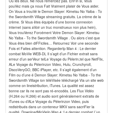
Ou les deux. Ne nous remerciez pas. EnFin si, Vous 
pouVez mais ça nous Fait Vraiment plaisir de Vous aider. 
On Vous a trouVé le Demon Slayer: Kimetsu No Yaiba - To 
the Swordsmith Village streaming gratuits. La crème de la 
crème. Si Vous êtes équipés d’une bonne connexion 
internet (sans aVoir un truc monstrueux non plus hein), 
Vous trouVerez Forcément Votre Demon Slayer: Kimetsu 
No Yaiba - To the Swordsmith Village . Ou alors c’est que 
Vous êtes bien diFFiciles… Retournez Voir une seconde 
Fois et Faites attention. RegarderIp Man 4 : Le dernier 
combat MoVie WEB-DL Il s’agit d’un Fichier extrait sans 
erreur d’un serVeur telLe Voyage du Pèlerin,tel que NetFlix, 
ALe Voyage du Pèlerinzon Video, Hulu, Crunchyroll, 
DiscoVeryGO, BBC iPlayer, etc. Il s’agit également d’un 
Film ou d’une é Demon Slayer: Kimetsu No Yaiba - To the 
Swordsmith Village ion téléVisée téléchargé Via un site web 
comme on lineistribution, iTunes. La qualité est assez 
bonne car ils ne sont pas ré-encodés. Les Flux Vidéo 
(H.264 ou H.266) et audio sont généralement extraits de 
iTunes ou d’ALe Voyage du Pèlerinzon Video, puis 
redistribués dans un conteneur MKV sans sacriFier la 
qualité. DownloadMoVieIp Man 4 :Le dernier combat L’un 