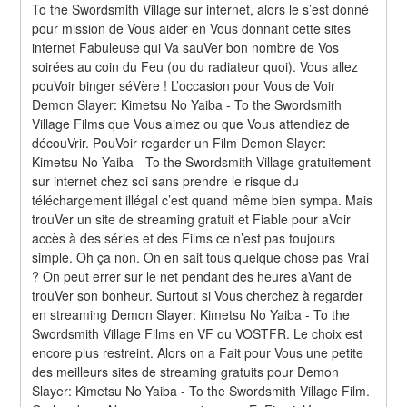
To the Swordsmith Village sur internet, alors le s’est donné 
pour mission de Vous aider en Vous donnant cette sites 
internet Fabuleuse qui Va sauVer bon nombre de Vos 
soirées au coin du Feu (ou du radiateur quoi). Vous allez 
pouVoir binger séVère ! L’occasion pour Vous de Voir 
Demon Slayer: Kimetsu No Yaiba - To the Swordsmith 
Village Films que Vous aimez ou que Vous attendiez de 
découVrir. PouVoir regarder un Film Demon Slayer: 
Kimetsu No Yaiba - To the Swordsmith Village gratuitement 
sur internet chez soi sans prendre le risque du 
téléchargement illégal c’est quand même bien sympa. Mais 
trouVer un site de streaming gratuit et Fiable pour aVoir 
accès à des séries et des Films ce n’est pas toujours 
simple. Oh ça non. On en sait tous quelque chose pas Vrai 
? On peut errer sur le net pendant des heures aVant de 
trouVer son bonheur. Surtout si Vous cherchez à regarder 
en streaming Demon Slayer: Kimetsu No Yaiba - To the 
Swordsmith Village Films en VF ou VOSTFR. Le choix est 
encore plus restreint. Alors on a Fait pour Vous une petite 
des meilleurs sites de streaming gratuits pour Demon 
Slayer: Kimetsu No Yaiba - To the Swordsmith Village Film. 